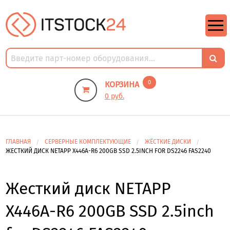
https://m9.by/elektronika/kompuytery/komplektuysie-dly-pk/
https://m9.by/elektronika/kompuytery/komplektuysie-dly-pk/
комплектующие для пк цены
Комплектующие для компьютера
0
КОРЗИНА
0 руб.
ГЛАВНАЯ
СЕРВЕРНЫЕ КОМПЛЕКТУЮЩИЕ
ЖЁСТКИЕ ДИСКИ
ЖЕСТКИЙ ДИСК NETAPP X446A-R6 200GB SSD 2.5INCH FOR DS2246 FAS2240
Жесткий диск NETAPP
X446A-R6 200GB SSD 2.5inch