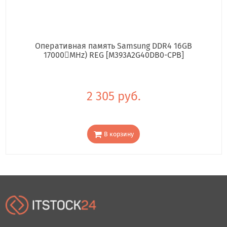
Оперативная память Samsung DDR4 16GB
17000񢋕MHz) REG [M393A2G40DB0-CPB]
2 305 руб.
В корзину