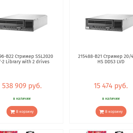
196-B22 Стример SSL2020
215488-B21 Стример 20/
T-2 Library with 2 drives
HS DDS3 LVD
538 909 руб.
15 474 руб.
в наличии
в наличии
В корзину
В корзину