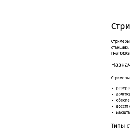
Стри
Стримеры
станциях
IT-STOCK2
Назна
Стримеры
резерв
долгос
обеспе
восста
масшта
Типы 