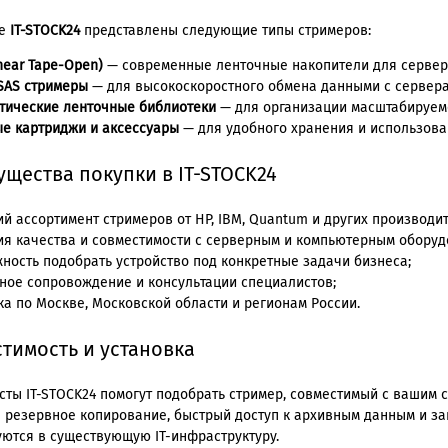
ге
IT-STOCK24
представлены следующие типы стримеров:
inear Tape-Open)
— современные ленточные накопители для серверо
 SAS стримеры
— для высокоскоростного обмена данными с сервера
тические ленточные библиотеки
— для организации масштабируем
е картриджи и аксессуары
— для удобного хранения и использова
щества покупки в IT-STOCK24
й ассортимент стримеров от HP, IBM, Quantum и других производи
ия качества и совместимости с серверным и компьютерным оборуд
ность подобрать устройство под конкретные задачи бизнеса;
ное сопровождение и консультации специалистов;
ка по Москве, Московской области и регионам России.
тимость и установка
сты IT-STOCK24 помогут подобрать стример, совместимый с вашим 
 резервное копирование, быстрый доступ к архивным данным и за
уются в существующую IT-инфраструктуру.