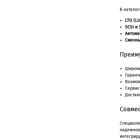
В катало
LTO (L
SCSI и
Автома
Сменны
Преиму
Широки
Гарант
Возмож
Сервис
Достав
Совмес
Специали
надежное
интегрир