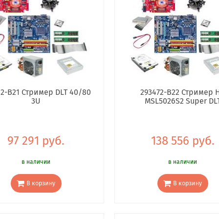
32-B21 Стример DLT 40/80
293472-B22 Стример 
3U
MSL5026S2 Super DL
97 291 руб.
138 556 руб.
в наличии
в наличии
В корзину
В корзину