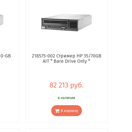
40-GB
218575-002 Стример HP 35/70GB
AIT * Bare Drive Only *
82 213 руб.
в наличии
В корзину