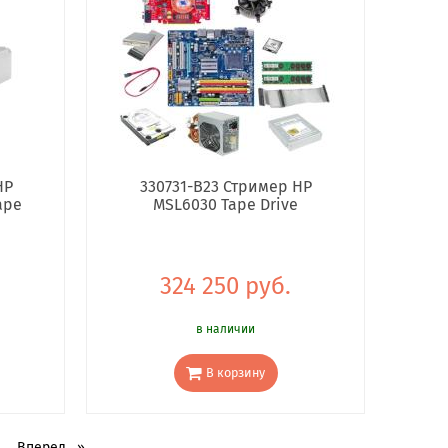
HP
330731-B23 Стример HP
ape
MSL6030 Tape Drive
.
324 250 руб.
в наличии
В корзину
Вперед