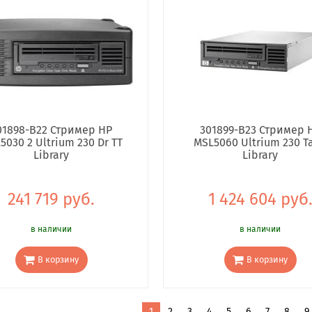
01898-B22 Стример HP
301899-B23 Стример 
5030 2 Ultrium 230 Dr TT
MSL5060 Ultrium 230 T
Library
Library
241 719 руб.
1 424 604 руб
в наличии
в наличии
В корзину
В корзину
1
2
3
4
5
6
7
8
9