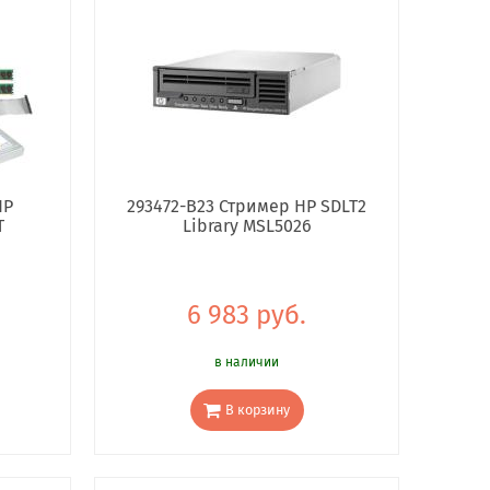
HP
293472-B23 Стример HP SDLT2
T
Library MSL5026
6 983 руб.
в наличии
В корзину