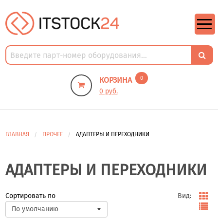
https://m9.by/elektronika/kompuytery/komplektuysie-dly-pk/
https://m9.by/elektronika/kompuytery/komplektuysie-dly-pk/
комплектующие для пк цены
Комплектующие для компьютера
0
КОРЗИНА
0 руб.
ГЛАВНАЯ
ПРОЧЕЕ
АДАПТЕРЫ И ПЕРЕХОДНИКИ
АДАПТЕРЫ И ПЕРЕХОДНИКИ
Сортировать по
Вид: