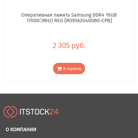
Оперативная память Samsung DDR4 16GB
17000񢋕MHz) REG [M393A2G40DB0-CPB]
2 305 руб.
В корзину
О КОМПАНИИ