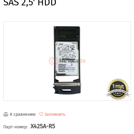
SAS 2,5' HDD
К сравнению
Запомнить
X425A-R5
Парт-номер: