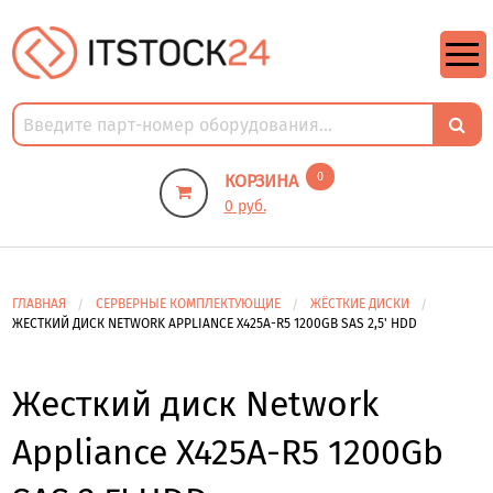
https://m9.by/elektronika/kompuytery/komplektuysie-dly-pk/
https://m9.by/elektronika/kompuytery/komplektuysie-dly-pk/
комплектующие для пк цены
Комплектующие для компьютера
0
КОРЗИНА
0 руб.
ГЛАВНАЯ
СЕРВЕРНЫЕ КОМПЛЕКТУЮЩИЕ
ЖЁСТКИЕ ДИСКИ
ЖЕСТКИЙ ДИСК NETWORK APPLIANCE X425A-R5 1200GB SAS 2,5' HDD
Жесткий диск Network
Appliance X425A-R5 1200Gb