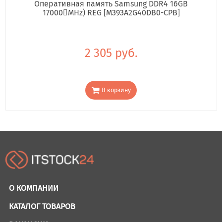
Оперативная память Samsung DDR4 16GB
17000񢋕MHz) REG [M393A2G40DB0-CPB]
2 305 руб.
В корзину
О КОМПАНИИ
КАТАЛОГ ТОВАРОВ