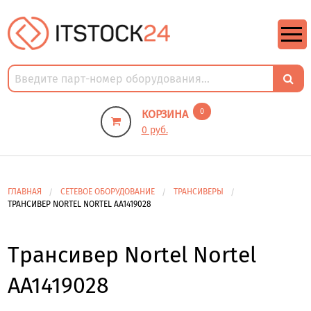
https://m9.by/elektronika/kompuytery/komplektuysie-dly-pk/
https://m9.by/elektronika/kompuytery/komplektuysie-dly-pk/
комплектующие для пк цены
Комплектующие для компьютера
0
КОРЗИНА
0 руб.
ГЛАВНАЯ
СЕТЕВОЕ ОБОРУДОВАНИЕ
ТРАНСИВЕРЫ
ТРАНСИВЕР NORTEL NORTEL AA1419028
Трансивер Nortel Nortel
AA1419028