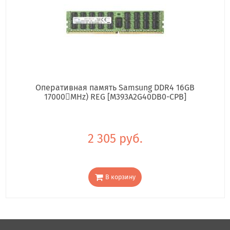
Оперативная память Samsung DDR4 16GB
17000񢋕MHz) REG [M393A2G40DB0-CPB]
2 305 руб.
В корзину