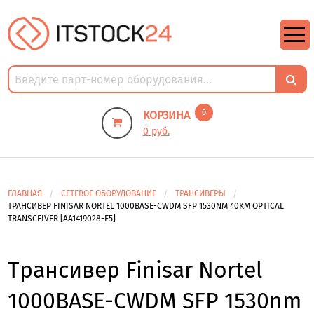
https://m9.by/elektronika/kompuytery/komplektuysie-dly-pk/
https://m9.by/elektronika/kompuytery/komplektuysie-dly-pk/
комплектующие для пк цены
Комплектующие для компьютера
0
КОРЗИНА
0 руб.
ГЛАВНАЯ
СЕТЕВОЕ ОБОРУДОВАНИЕ
ТРАНСИВЕРЫ
ТРАНСИВЕР FINISAR NORTEL 1000BASE-CWDM SFP 1530NM 40KM OPTICAL
TRANSCEIVER [AA1419028-E5]
Трансивер Finisar Nortel
1000BASE-CWDM SFP 1530nm