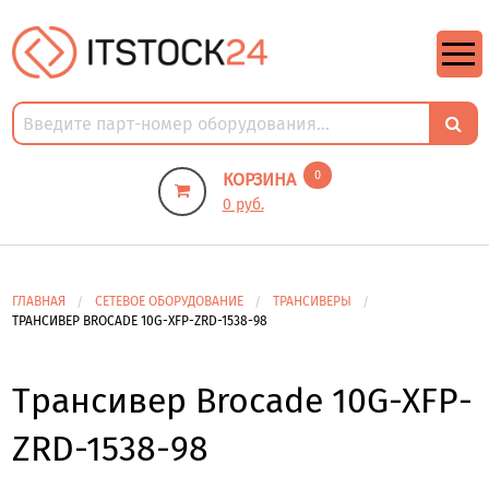
https://m9.by/elektronika/kompuytery/komplektuysie-dly-pk/
https://m9.by/elektronika/kompuytery/komplektuysie-dly-pk/
комплектующие для пк цены
Комплектующие для компьютера
0
КОРЗИНА
0 руб.
ГЛАВНАЯ
СЕТЕВОЕ ОБОРУДОВАНИЕ
ТРАНСИВЕРЫ
ТРАНСИВЕР BROCADE 10G-XFP-ZRD-1538-98
Трансивер Brocade 10G-XFP-
ZRD-1538-98