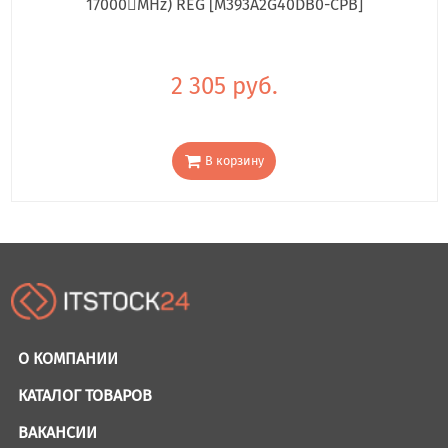
17000񢋕MHz) REG [M393A2G40DB0-CPB]
2 305 руб.
В корзину
О КОМПАНИИ
КАТАЛОГ ТОВАРОВ
ВАКАНСИИ