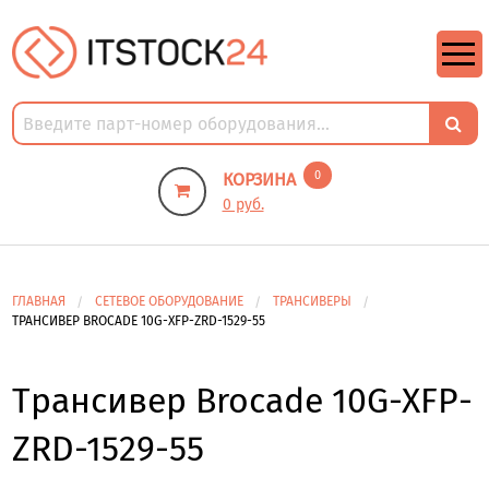
https://m9.by/elektronika/kompuytery/komplektuysie-dly-pk/
https://m9.by/elektronika/kompuytery/komplektuysie-dly-pk/
комплектующие для пк цены
Комплектующие для компьютера
0
КОРЗИНА
0 руб.
ГЛАВНАЯ
СЕТЕВОЕ ОБОРУДОВАНИЕ
ТРАНСИВЕРЫ
ТРАНСИВЕР BROCADE 10G-XFP-ZRD-1529-55
Трансивер Brocade 10G-XFP-
ZRD-1529-55