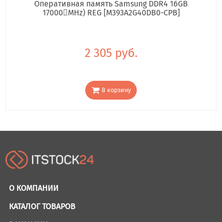
Оперативная память Samsung DDR4 16GB
17000񢋕MHz) REG [M393A2G40DB0-CPB]
2 305 руб.
В корзину
О КОМПАНИИ
КАТАЛОГ ТОВАРОВ