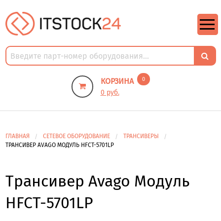
https://m9.by/elektronika/kompuytery/komplektuysie-dly-pk/
https://m9.by/elektronika/kompuytery/komplektuysie-dly-pk/
комплектующие для пк цены
Комплектующие для компьютера
0
КОРЗИНА
0 руб.
ГЛАВНАЯ
СЕТЕВОЕ ОБОРУДОВАНИЕ
ТРАНСИВЕРЫ
ТРАНСИВЕР AVAGO МОДУЛЬ HFCT-5701LP
Трансивер Avago Модуль
HFCT-5701LP