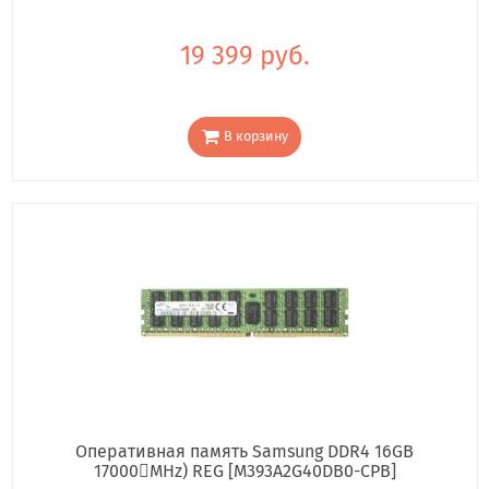
19 399 руб.
В корзину
Оперативная память Samsung DDR4 16GB
17000񢋕MHz) REG [M393A2G40DB0-CPB]