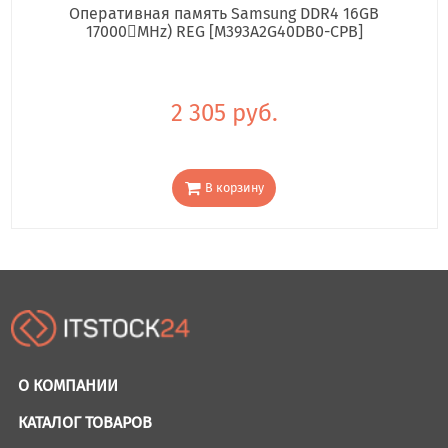
Оперативная память Samsung DDR4 16GB
17000񢋕MHz) REG [M393A2G40DB0-CPB]
2 305 руб.
В корзину
О КОМПАНИИ
КАТАЛОГ ТОВАРОВ