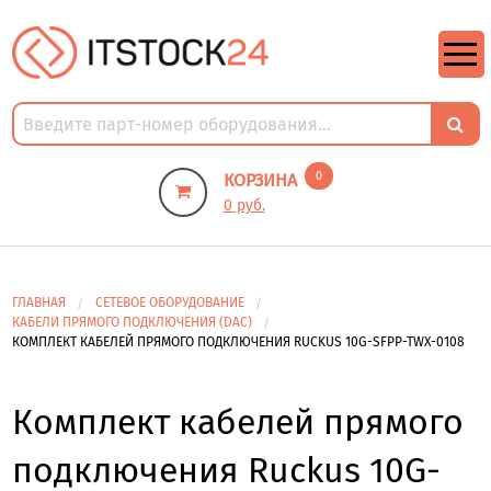
https://m9.by/elektronika/kompuytery/komplektuysie-dly-pk/
https://m9.by/elektronika/kompuytery/komplektuysie-dly-pk/
комплектующие для пк цены
Комплектующие для компьютера
0
КОРЗИНА
0 руб.
ГЛАВНАЯ
СЕТЕВОЕ ОБОРУДОВАНИЕ
КАБЕЛИ ПРЯМОГО ПОДКЛЮЧЕНИЯ (DAC)
КОМПЛЕКТ КАБЕЛЕЙ ПРЯМОГО ПОДКЛЮЧЕНИЯ RUCKUS 10G-SFPP-TWX-0108
Комплект кабелей прямого
подключения Ruckus 10G-