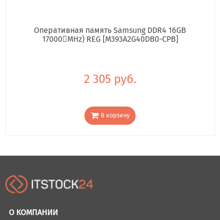
Оперативная память Samsung DDR4 16GB
17000񢋕MHz) REG [M393A2G40DB0-CPB]
2 305 руб.
В корзину
О КОМПАНИИ