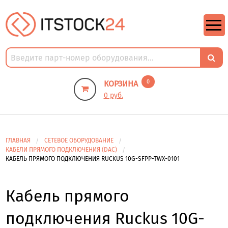
https://m9.by/elektronika/kompuytery/komplektuysie-dly-pk/
https://m9.by/elektronika/kompuytery/komplektuysie-dly-pk/
комплектующие для пк цены
Комплектующие для компьютера
0
КОРЗИНА
0 руб.
ГЛАВНАЯ
СЕТЕВОЕ ОБОРУДОВАНИЕ
КАБЕЛИ ПРЯМОГО ПОДКЛЮЧЕНИЯ (DAC)
КАБЕЛЬ ПРЯМОГО ПОДКЛЮЧЕНИЯ RUCKUS 10G-SFPP-TWX-0101
Кабель прямого
подключения Ruckus 10G-