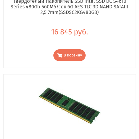
Твердотелый Накопитель SSD Intel SSD DC S4610
Series 480Gb 560Мб/сек 6G AES TLC 3D NAND SATAIII
2,5 7mm(SSDSC2KG480G8)
16 845 руб.
В корзину