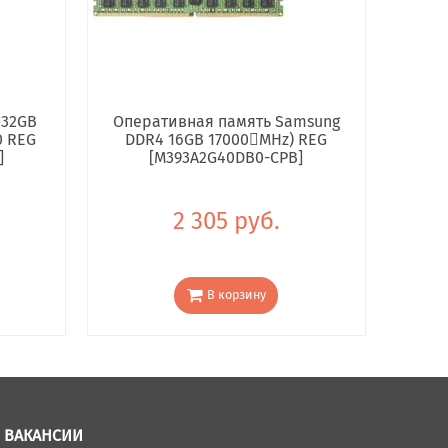
 32GB
Оперативная память Samsung
0 REG
DDR4 16GB 17000񢋕MHz) REG
]
[M393A2G40DB0-CPB]
2 305 руб.
В корзину
ВАКАНСИИ