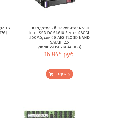
92-TB
Твердотелый Накопитель SSD
176J
Intel SSD DC S4610 Series 480Gb
560Мб/сек 6G AES TLC 3D NAND
SATAIII 2,5
7mm(SSDSC2KG480G8)
16 845 руб.
В корзину