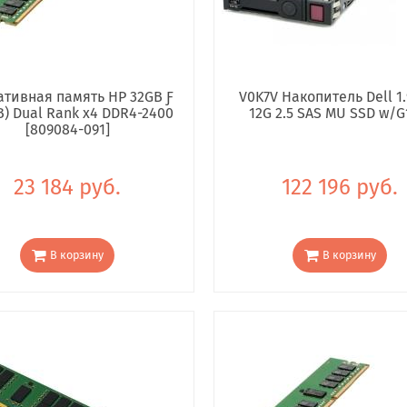
тивная память HP 32GB Ƒ
V0K7V Накопитель Dell 1.
B) Dual Rank x4 DDR4-2400
12G 2.5 SAS MU SSD w/G
[809084-091]
23 184 руб.
122 196 руб.
В корзину
В корзину