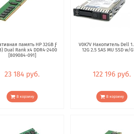
тивная память HP 32GB Ƒ
V0K7V Накопитель Dell 1.
B) Dual Rank x4 DDR4-2400
12G 2.5 SAS MU SSD w/G
[809084-091]
23 184 руб.
122 196 руб.
В корзину
В корзину