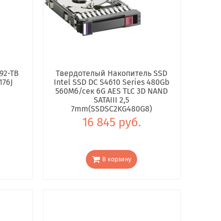
92-TB
Твердотелый Накопитель SSD
176J
Intel SSD DC S4610 Series 480Gb
560Мб/сек 6G AES TLC 3D NAND
SATAIII 2,5
7mm(SSDSC2KG480G8)
16 845 руб.
В корзину