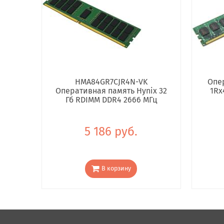
HMA84GR7CJR4N-VK
Опе
Оперативная память Hynix 32
1Rx
Гб RDIMM DDR4 2666 МГц
5 186 руб.
В корзину