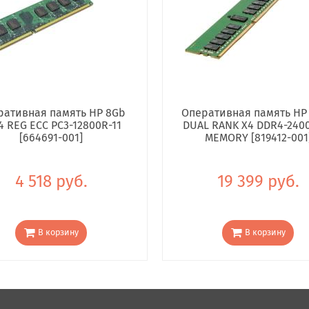
ративная память HP 8Gb
Оперативная память HP
4 REG ECC PC3-12800R-11
DUAL RANK X4 DDR4-240
[664691-001]
MEMORY [819412-001
4 518 руб.
19 399 руб.
В корзину
В корзину