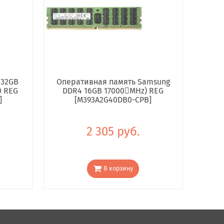
 32GB
Оперативная память Samsung
0 REG
DDR4 16GB 17000񢋕MHz) REG
]
[M393A2G40DB0-CPB]
2 305 руб.
В корзину