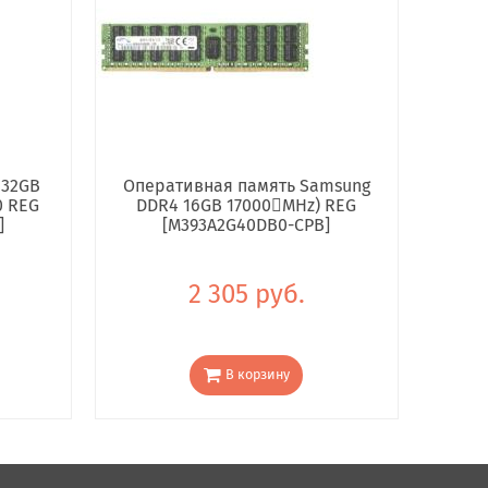
 32GB
Оперативная память Samsung
0 REG
DDR4 16GB 17000񢋕MHz) REG
]
[M393A2G40DB0-CPB]
2 305 руб.
В корзину