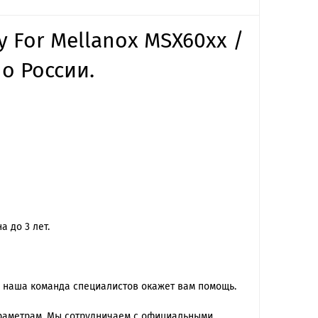
y For Mellanox MSX60xx /
о России.
 до 3 лет.
 наша команда специалиcтов окажет вам помощь.
араметрам. Мы сотрудничаем с официальными