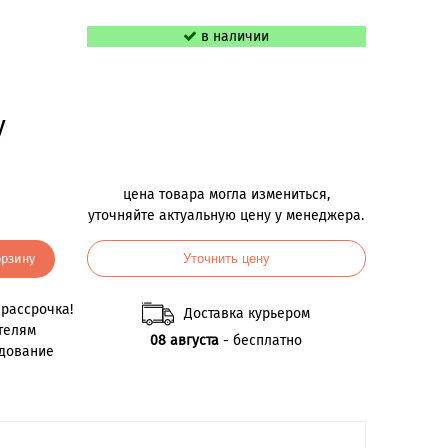
в наличии
у
цена товара могла измениться,
уточняйте актуальную цену у менеджера.
орзину
Уточнить цену
рассрочка!
Доставка курьером
телям
08 августа
- бесплатно
удование