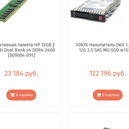
тивная память HP 32GB Ƒ
V0K7V Накопитель Dell 1.
B) Dual Rank x4 DDR4-2400
12G 2.5 SAS MU SSD w/G
[809084-091]
23 184 руб.
122 196 руб.
В корзину
В корзину