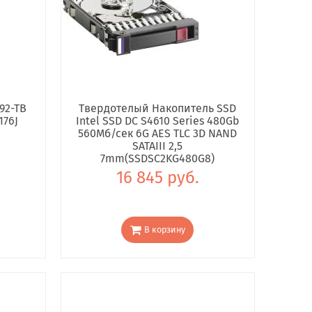
92-TB
Твердотелый Накопитель SSD
176J
Intel SSD DC S4610 Series 480Gb
560Мб/сек 6G AES TLC 3D NAND
SATAIII 2,5
7mm(SSDSC2KG480G8)
16 845 руб.
В корзину