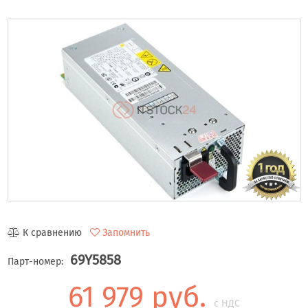
К сравнению
Запомнить
69Y5858
Парт-номер:
61 979 руб.
с НДС