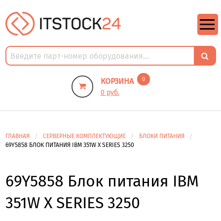
https://m9.by/elektronika/kompuytery/komplektuysie-dly-pk/
https://m9.by/elektronika/kompuytery/komplektuysie-dly-pk/
комплектующие для пк цены
Комплектующие для компьютера
0
КОРЗИНА
0 руб.
ГЛАВНАЯ
СЕРВЕРНЫЕ КОМПЛЕКТУЮЩИЕ
БЛОКИ ПИТАНИЯ
69Y5858 БЛОК ПИТАНИЯ IBM 351W X SERIES 3250
69Y5858 Блок питания IBM
351W X SERIES 3250