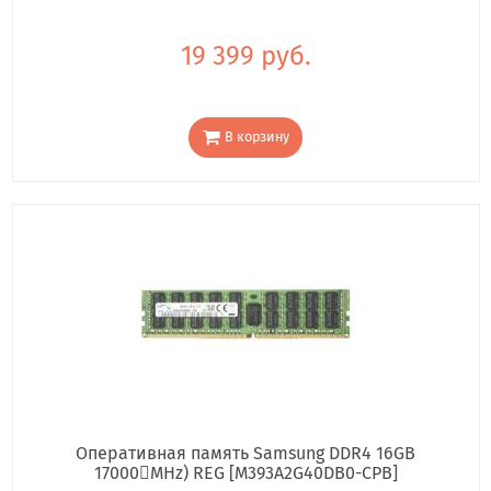
19 399 руб.
В корзину
Оперативная память Samsung DDR4 16GB
17000񢋕MHz) REG [M393A2G40DB0-CPB]