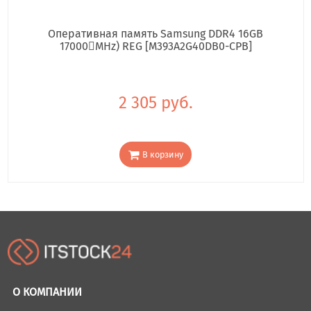
Оперативная память Samsung DDR4 16GB
17000񢋕MHz) REG [M393A2G40DB0-CPB]
2 305 руб.
В корзину
О КОМПАНИИ