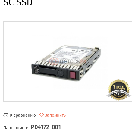
SC SSD
К сравнению
Запомнить
P04172-001
Парт-номер: