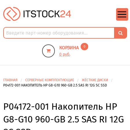
https://m9.by/elektronika/kompuytery/komplektuysie-dly-pk/
https://m9.by/elektronika/kompuytery/komplektuysie-dly-pk/
комплектующие для пк цены
Комплектующие для компьютера
0
КОРЗИНА
0 руб.
ГЛАВНАЯ
СЕРВЕРНЫЕ КОМПЛЕКТУЮЩИЕ
ЖЁСТКИЕ ДИСКИ
P04172-001 НАКОПИТЕЛЬ HP G8-G10 960-GB 2.5 SAS RI 12G SC SSD
P04172-001 Накопитель HP
G8-G10 960-GB 2.5 SAS RI 12G