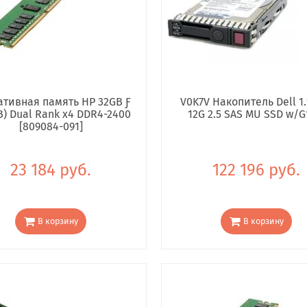
тивная память HP 32GB Ƒ
V0K7V Накопитель Dell 1.
B) Dual Rank x4 DDR4-2400
12G 2.5 SAS MU SSD w/G
[809084-091]
23 184 руб.
122 196 руб.
В корзину
В корзину