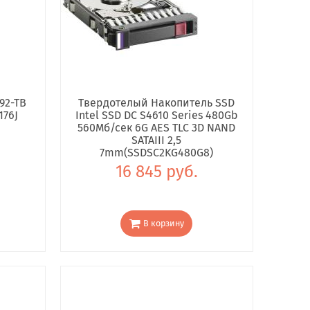
92-TB
Твердотелый Накопитель SSD
176J
Intel SSD DC S4610 Series 480Gb
560Мб/сек 6G AES TLC 3D NAND
SATAIII 2,5
7mm(SSDSC2KG480G8)
16 845 руб.
В корзину