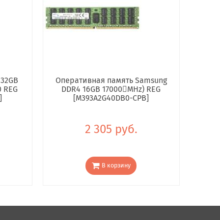
 32GB
Оперативная память Samsung
0 REG
DDR4 16GB 17000񢋕MHz) REG
]
[M393A2G40DB0-CPB]
2 305 руб.
В корзину