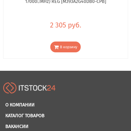
17000񢋕MHz) REG [M393A2G40DB0-CPB]
2 305 руб.
В корзину
О КОМПАНИИ
КАТАЛОГ ТОВАРОВ
ВАКАНСИИ