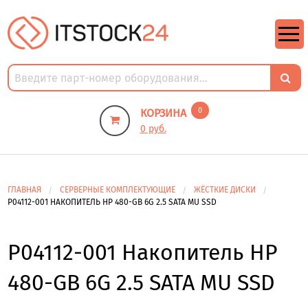
https://m9.by/elektronika/kompuytery/komplektuysie-dly-pk/
https://m9.by/elektronika/kompuytery/komplektuysie-dly-pk/
комплектующие для пк цены
Комплектующие для компьютера
0
КОРЗИНА
0 руб.
ГЛАВНАЯ
СЕРВЕРНЫЕ КОМПЛЕКТУЮЩИЕ
ЖЁСТКИЕ ДИСКИ
P04112-001 НАКОПИТЕЛЬ HP 480-GB 6G 2.5 SATA MU SSD
P04112-001 Накопитель HP
480-GB 6G 2.5 SATA MU SSD