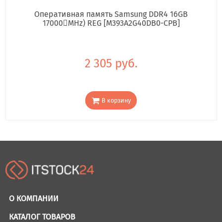
Оперативная память Samsung DDR4 16GB
17000񢋕MHz) REG [M393A2G40DB0-CPB]
2 305 руб.
В корзину
О КОМПАНИИ
КАТАЛОГ ТОВАРОВ