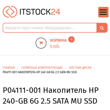
https://m9.by/elektronika/kompuytery/komplektuysie-dly-pk/
https://m9.by/elektronika/kompuytery/komplektuysie-dly-pk/
комплектующие для пк цены
Комплектующие для компьютера
0
КОРЗИНА
0 руб.
ГЛАВНАЯ
СЕРВЕРНЫЕ КОМПЛЕКТУЮЩИЕ
ЖЁСТКИЕ ДИСКИ
P04111-001 НАКОПИТЕЛЬ HP 240-GB 6G 2.5 SATA MU SSD
P04111-001 Накопитель HP
240-GB 6G 2.5 SATA MU SSD