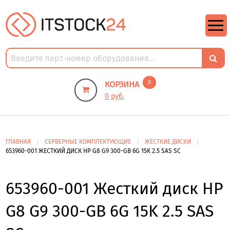
https://m9.by/elektronika/kompuytery/komplektuysie-dly-pk/
https://m9.by/elektronika/kompuytery/komplektuysie-dly-pk/
комплектующие для пк цены
Комплектующие для компьютера
0
КОРЗИНА
0 руб.
ГЛАВНАЯ
СЕРВЕРНЫЕ КОМПЛЕКТУЮЩИЕ
ЖЁСТКИЕ ДИСКИ
653960-001 ЖЕСТКИЙ ДИСК HP G8 G9 300-GB 6G 15K 2.5 SAS SC
653960-001 Жесткий диск HP
G8 G9 300-GB 6G 15K 2.5 SAS