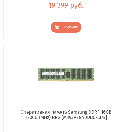
19 399 руб.
В корзину
Оперативная память Samsung DDR4 16GB
17000񢋕MHz) REG [M393A2G40DB0-CPB]