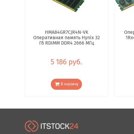
HMA84GR7CJR4N-VK
Опе
Оперативная память Hynix 32
1Rx
Гб RDIMM DDR4 2666 МГц
5 186 руб.
В корзину