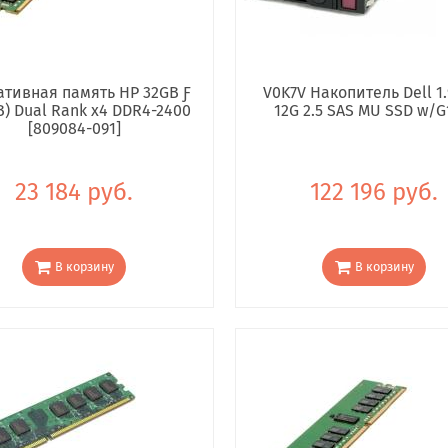
тивная память HP 32GB Ƒ
V0K7V Накопитель Dell 1.
B) Dual Rank x4 DDR4-2400
12G 2.5 SAS MU SSD w/G
[809084-091]
23 184 руб.
122 196 руб.
В корзину
В корзину