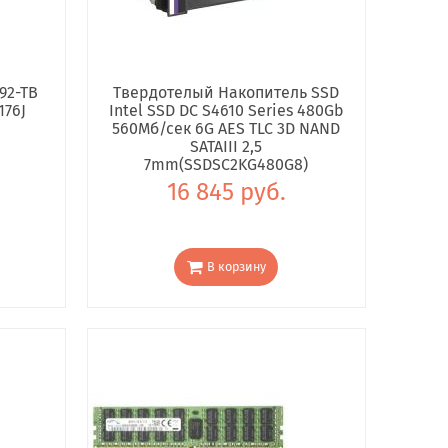
92-TB
Твердотелый Накопитель SSD
176J
Intel SSD DC S4610 Series 480Gb
560Мб/сек 6G AES TLC 3D NAND
SATAIII 2,5
7mm(SSDSC2KG480G8)
16 845 руб.
В корзину