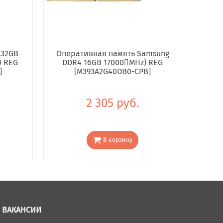
 32GB
Оперативная память Samsung
0 REG
DDR4 16GB 17000񢋕MHz) REG
]
[M393A2G40DB0-CPB]
2 305 руб.
В корзину
ВАКАНСИИ