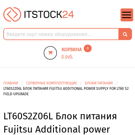
https://m9.by/elektronika/kompuytery/komplektuysie-dly-pk/
https://m9.by/elektronika/kompuytery/komplektuysie-dly-pk/
комплектующие для пк цены
Комплектующие для компьютера
0
КОРЗИНА
0 руб.
ГЛАВНАЯ
СЕРВЕРНЫЕ КОМПЛЕКТУЮЩИЕ
БЛОКИ ПИТАНИЯ
LT60S2Z06L БЛОК ПИТАНИЯ FUJITSU ADDITIONAL POWER SUPPLY FOR LT60 S2
FIELD UPGRADE
LT60S2Z06L Блок питания
Fujitsu Additional power