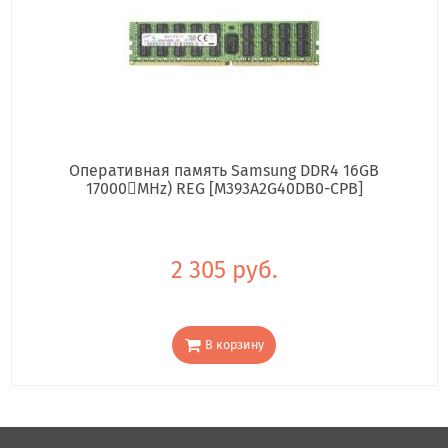
Оперативная память Samsung DDR4 16GB
17000񢋕MHz) REG [M393A2G40DB0-CPB]
2 305 руб.
В корзину