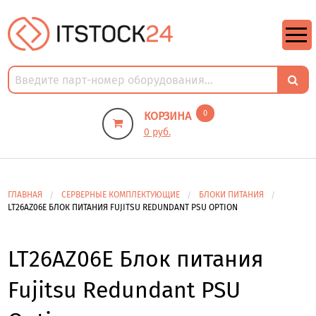
https://m9.by/elektronika/kompuytery/komplektuysie-dly-pk/
https://m9.by/elektronika/kompuytery/komplektuysie-dly-pk/
комплектующие для пк цены
Комплектующие для компьютера
0
КОРЗИНА
0 руб.
ГЛАВНАЯ
СЕРВЕРНЫЕ КОМПЛЕКТУЮЩИЕ
БЛОКИ ПИТАНИЯ
LT26AZ06E БЛОК ПИТАНИЯ FUJITSU REDUNDANT PSU OPTION
LT26AZ06E Блок питания
Fujitsu Redundant PSU