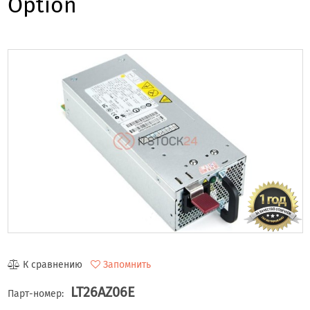
Option
К сравнению
Запомнить
LT26AZ06E
Парт-номер: