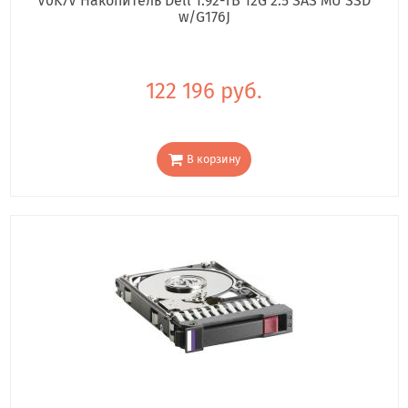
V0K7V Накопитель Dell 1.92-TB 12G 2.5 SAS MU SSD
w/G176J
122 196 руб.
В корзину