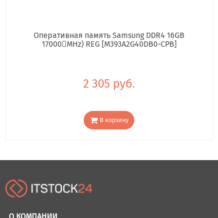
Оперативная память Samsung DDR4 16GB
17000񢋕MHz) REG [M393A2G40DB0-CPB]
2 305 руб.
В корзину
О КОМПАНИИ