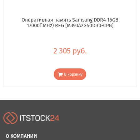
Оперативная память Samsung DDR4 16GB
17000񢋕MHz) REG [M393A2G40DB0-CPB]
2 305 руб.
В корзину
О КОМПАНИИ