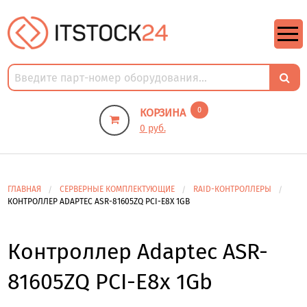
https://m9.by/elektronika/kompuytery/komplektuysie-dly-pk/
https://m9.by/elektronika/kompuytery/komplektuysie-dly-pk/
комплектующие для пк цены
Комплектующие для компьютера
0
КОРЗИНА
0 руб.
ГЛАВНАЯ
СЕРВЕРНЫЕ КОМПЛЕКТУЮЩИЕ
RAID-КОНТРОЛЛЕРЫ
КОНТРОЛЛЕР ADAPTEC ASR-81605ZQ PCI-E8X 1GB
Контроллер Adaptec ASR-
81605ZQ PCI-E8x 1Gb