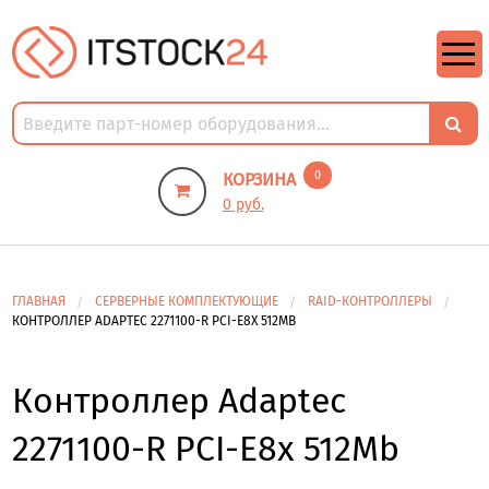
https://m9.by/elektronika/kompuytery/komplektuysie-dly-pk/
https://m9.by/elektronika/kompuytery/komplektuysie-dly-pk/
комплектующие для пк цены
Комплектующие для компьютера
0
КОРЗИНА
0 руб.
ГЛАВНАЯ
СЕРВЕРНЫЕ КОМПЛЕКТУЮЩИЕ
RAID-КОНТРОЛЛЕРЫ
КОНТРОЛЛЕР ADAPTEC 2271100-R PCI-E8X 512MB
Контроллер Adaptec
2271100-R PCI-E8x 512Mb