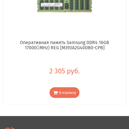
Оперативная память Samsung DDR4 16GB
17000񢋕MHz) REG [M393A2G40DB0-CPB]
2 305 руб.
В корзину