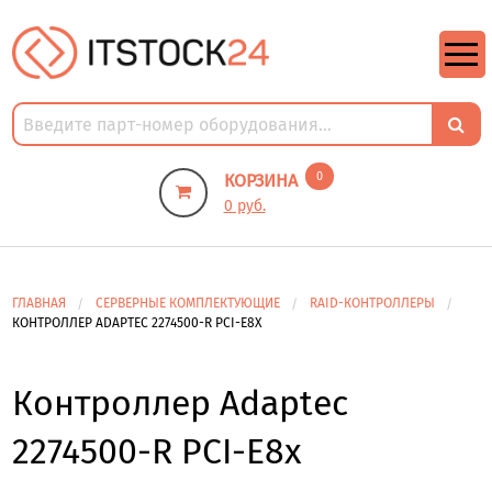
https://m9.by/elektronika/kompuytery/komplektuysie-dly-pk/
https://m9.by/elektronika/kompuytery/komplektuysie-dly-pk/
комплектующие для пк цены
Комплектующие для компьютера
0
КОРЗИНА
0 руб.
ГЛАВНАЯ
СЕРВЕРНЫЕ КОМПЛЕКТУЮЩИЕ
RAID-КОНТРОЛЛЕРЫ
КОНТРОЛЛЕР ADAPTEC 2274500-R PCI-E8X
Контроллер Adaptec
2274500-R PCI-E8x