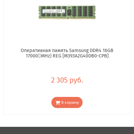
Оперативная память Samsung DDR4 16GB
17000񢋕MHz) REG [M393A2G40DB0-CPB]
2 305 руб.
В корзину