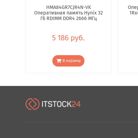
HMA84GR7CJR4N-VK
Опе
Оперативная память Hynix 32
1Rx
Гб RDIMM DDR4 2666 МГц
5 186 руб.
В корзину