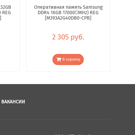
 32GB
Оперативная память Samsung
0 REG
DDR4 16GB 17000񢋕MHz) REG
]
[M393A2G40DB0-CPB]
2 305 руб.
В корзину
ВАКАНСИИ