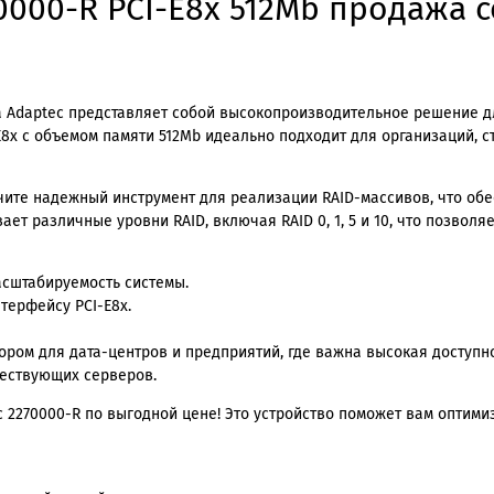
000-R PCI-E8x 512Mb продажа с
да Adaptec представляет собой высокопроизводительное решение 
-E8x с объемом памяти 512Mb идеально подходит для организаций, 
чите надежный инструмент для реализации RAID-массивов, что обе
ет различные уровни RAID, включая RAID 0, 1, 5 и 10, что позволя
асштабируемость системы.
терфейсу PCI-E8x.
ором для дата-центров и предприятий, где важна высокая доступн
ществующих серверов.
c 2270000-R по выгодной цене! Это устройство поможет вам оптими