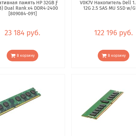
тивная память HP 32GB Ƒ
V0K7V Накопитель Dell 1.
B) Dual Rank x4 DDR4-2400
12G 2.5 SAS MU SSD w/G
[809084-091]
23 184 руб.
122 196 руб.
В корзину
В корзину