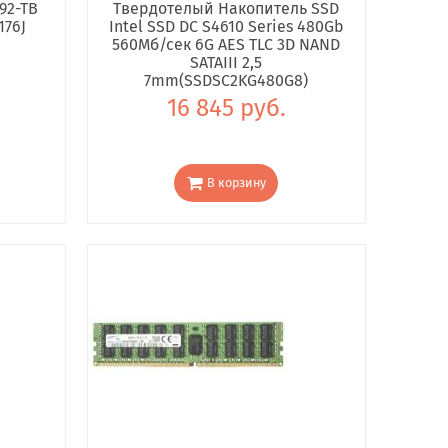
92-TB
Твердотелый Накопитель SSD
176J
Intel SSD DC S4610 Series 480Gb
560Мб/сек 6G AES TLC 3D NAND
SATAIII 2,5
7mm(SSDSC2KG480G8)
16 845 руб.
В корзину