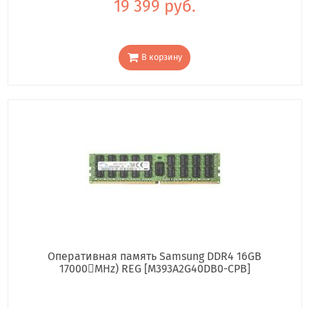
19 399 руб.
В корзину
Оперативная память Samsung DDR4 16GB
17000񢋕MHz) REG [M393A2G40DB0-CPB]