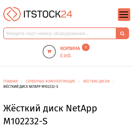
https://m9.by/elektronika/kompuytery/komplektuysie-dly-pk/
https://m9.by/elektronika/kompuytery/komplektuysie-dly-pk/
комплектующие для пк цены
Комплектующие для компьютера
0
КОРЗИНА
0 руб.
ГЛАВНАЯ
СЕРВЕРНЫЕ КОМПЛЕКТУЮЩИЕ
ЖЁСТКИЕ ДИСКИ
ЖЁСТКИЙ ДИСК NETAPP M102232-S
Жёсткий диск NetApp
M102232-S