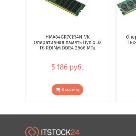
HMA84GR7CJR4N-VK
Опе
Оперативная память Hynix 32
1Rx
Гб RDIMM DDR4 2666 МГц
5 186 руб.
В корзину