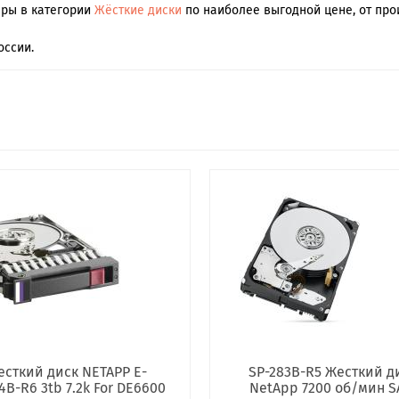
ары в категории
Жёсткие диски
по наиболее выгодной цене, от про
оссии.
сткий диск NETAPP E-
SP-283B-R5 Жесткий д
4B-R6 3tb 7.2k For DE6600
NetApp 7200 об/мин S