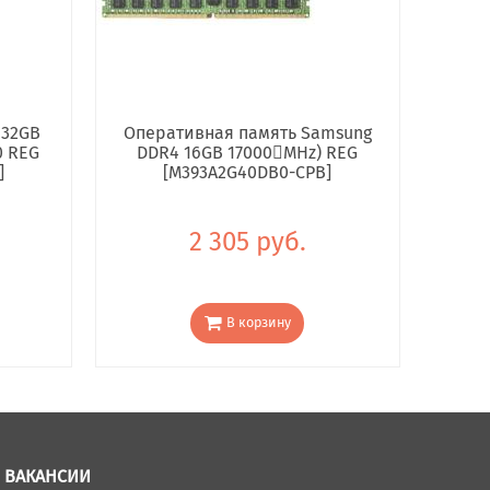
 32GB
Оперативная память Samsung
0 REG
DDR4 16GB 17000񢋕MHz) REG
]
[M393A2G40DB0-CPB]
2 305 руб.
В корзину
ВАКАНСИИ