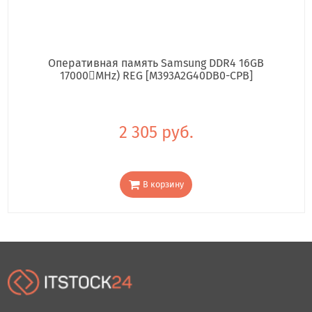
Оперативная память Samsung DDR4 16GB
17000񢋕MHz) REG [M393A2G40DB0-CPB]
2 305 руб.
В корзину