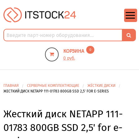
https://m9.by/elektronika/kompuytery/komplektuysie-dly-pk/
https://m9.by/elektronika/kompuytery/komplektuysie-dly-pk/
комплектующие для пк цены
Комплектующие для компьютера
0
КОРЗИНА
0 руб.
ГЛАВНАЯ
СЕРВЕРНЫЕ КОМПЛЕКТУЮЩИЕ
ЖЁСТКИЕ ДИСКИ
ЖЕСТКИЙ ДИСК NETAPP 111-01783 800GB SSD 2,5' FOR E-SERIES
Жесткий диск NETAPP 111-
01783 800GB SSD 2,5' for e-