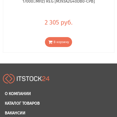
17000񢋕MHz) REG [M393A2G40DB0-CPB]
2 305 руб.
В корзину
О КОМПАНИИ
КАТАЛОГ ТОВАРОВ
ВАКАНСИИ