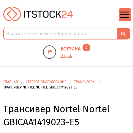
https://m9.by/elektronika/kompuytery/komplektuysie-dly-pk/
https://m9.by/elektronika/kompuytery/komplektuysie-dly-pk/
комплектующие для пк цены
Комплектующие для компьютера
0
КОРЗИНА
0 руб.
ГЛАВНАЯ
СЕТЕВОЕ ОБОРУДОВАНИЕ
ТРАНСИВЕРЫ
ТРАНСИВЕР NORTEL NORTEL GBICAA1419023-E5
Трансивер Nortel Nortel
GBICAA1419023-E5