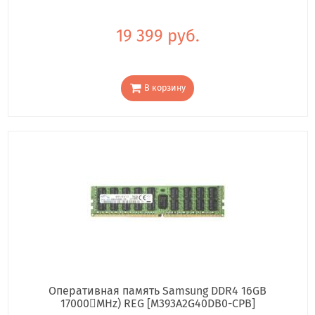
19 399 руб.
В корзину
Оперативная память Samsung DDR4 16GB
17000񢋕MHz) REG [M393A2G40DB0-CPB]