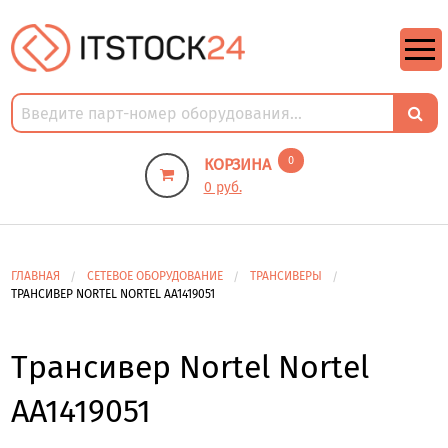
https://m9.by/elektronika/kompuytery/komplektuysie-dly-pk/
https://m9.by/elektronika/kompuytery/komplektuysie-dly-pk/
комплектующие для пк цены
Комплектующие для компьютера
0
КОРЗИНА
0 руб.
ГЛАВНАЯ
СЕТЕВОЕ ОБОРУДОВАНИЕ
ТРАНСИВЕРЫ
ТРАНСИВЕР NORTEL NORTEL AA1419051
Трансивер Nortel Nortel
AA1419051