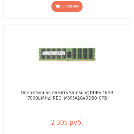
В корзину
Оперативная память Samsung DDR4 16GB
17000񢋕MHz) REG [M393A2G40DB0-CPB]
2 305 руб.