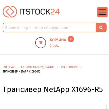
https://m9.by/elektronika/kompuytery/komplektuysie-dly-pk/
https://m9.by/elektronika/kompuytery/komplektuysie-dly-pk/
комплектующие для пк цены
Комплектующие для компьютера
0
КОРЗИНА
0 руб.
ГЛАВНАЯ
СЕТЕВОЕ ОБОРУДОВАНИЕ
ТРАНСИВЕРЫ
ТРАНСИВЕР NETAPP X1696-R5
Трансивер NetApp X1696-R5