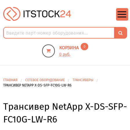
https://m9.by/elektronika/kompuytery/komplektuysie-dly-pk/
https://m9.by/elektronika/kompuytery/komplektuysie-dly-pk/
комплектующие для пк цены
Комплектующие для компьютера
0
КОРЗИНА
0 руб.
ГЛАВНАЯ
СЕТЕВОЕ ОБОРУДОВАНИЕ
ТРАНСИВЕРЫ
ТРАНСИВЕР NETAPP X-DS-SFP-FC10G-LW-R6
Трансивер NetApp X-DS-SFP-
FC10G-LW-R6