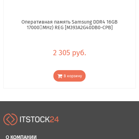
Оперативная память Samsung DDR4 16GB
17000񢋕MHz) REG [M393A2G40DB0-CPB]
2 305 руб.
В корзину
О КОМПАНИИ