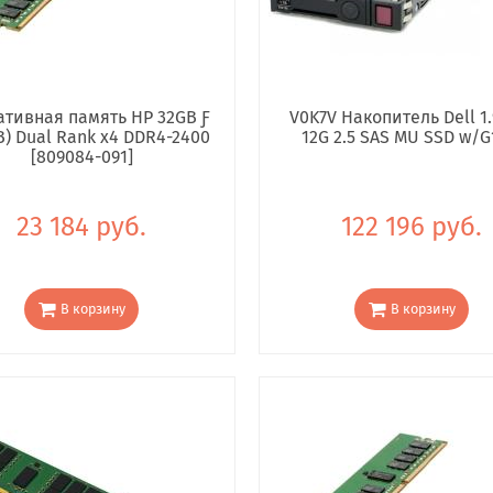
тивная память HP 32GB Ƒ
V0K7V Накопитель Dell 1.
B) Dual Rank x4 DDR4-2400
12G 2.5 SAS MU SSD w/G
[809084-091]
23 184 руб.
122 196 руб.
В корзину
В корзину