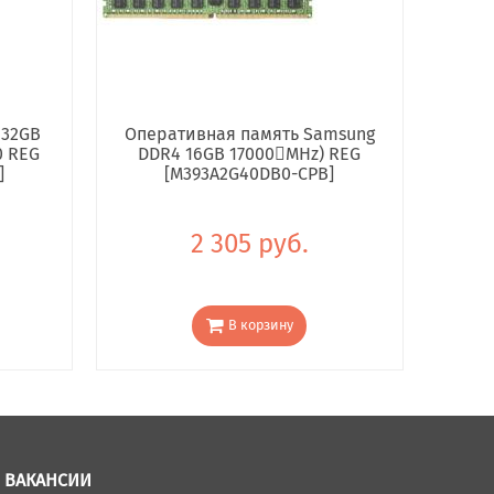
 32GB
Оперативная память Samsung
0 REG
DDR4 16GB 17000񢋕MHz) REG
]
[M393A2G40DB0-CPB]
2 305 руб.
В корзину
ВАКАНСИИ