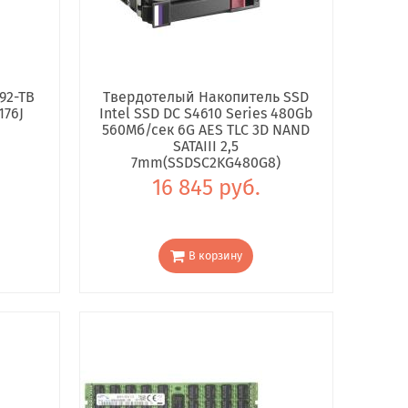
92-TB
Твердотелый Накопитель SSD
176J
Intel SSD DC S4610 Series 480Gb
560Мб/сек 6G AES TLC 3D NAND
SATAIII 2,5
7mm(SSDSC2KG480G8)
16 845 руб.
В корзину