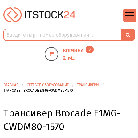
https://m9.by/elektronika/kompuytery/komplektuysie-dly-pk/
https://m9.by/elektronika/kompuytery/komplektuysie-dly-pk/
комплектующие для пк цены
Комплектующие для компьютера
0
КОРЗИНА
0 руб.
ГЛАВНАЯ
СЕТЕВОЕ ОБОРУДОВАНИЕ
ТРАНСИВЕРЫ
ТРАНСИВЕР BROCADE E1MG-CWDM80-1570
Трансивер Brocade E1MG-
CWDM80-1570