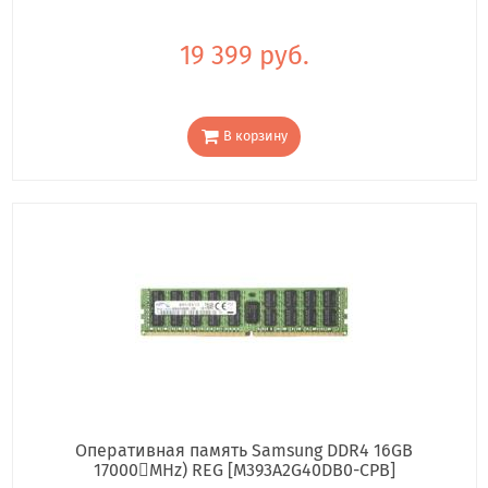
19 399 руб.
В корзину
Оперативная память Samsung DDR4 16GB
17000񢋕MHz) REG [M393A2G40DB0-CPB]