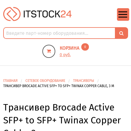
https://m9.by/elektronika/kompuytery/komplektuysie-dly-pk/
https://m9.by/elektronika/kompuytery/komplektuysie-dly-pk/
комплектующие для пк цены
Комплектующие для компьютера
0
КОРЗИНА
0 руб.
ГЛАВНАЯ
СЕТЕВОЕ ОБОРУДОВАНИЕ
ТРАНСИВЕРЫ
ТРАНСИВЕР BROCADE ACTIVE SFP+ TO SFP+ TWINAX COPPER CABLE, 3 M
Трансивер Brocade Active
SFP+ to SFP+ Twinax Copper