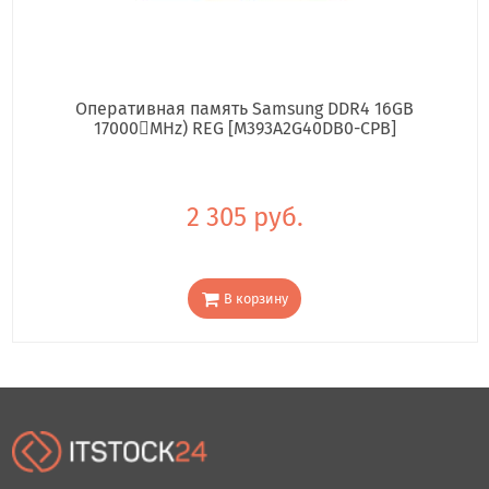
Оперативная память Samsung DDR4 16GB
17000񢋕MHz) REG [M393A2G40DB0-CPB]
2 305 руб.
В корзину