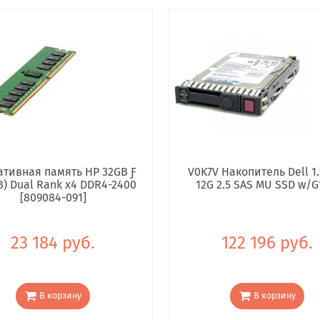
тивная память HP 32GB Ƒ
V0K7V Накопитель Dell 1.
B) Dual Rank x4 DDR4-2400
12G 2.5 SAS MU SSD w/G
[809084-091]
23 184 руб.
122 196 руб.
В корзину
В корзину