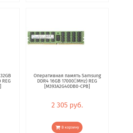
 32GB
Оперативная память Samsung
0 REG
DDR4 16GB 17000񢋕MHz) REG
]
[M393A2G40DB0-CPB]
2 305 руб.
В корзину