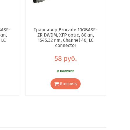
BASE-
Трансивер Brocade 10GBASE-
0km,
ZR DWDM, XFP optic, 80km,
 LC
1545.32 nm, Channel 40, LC
connector
58 руб.
в наличии
В корзину