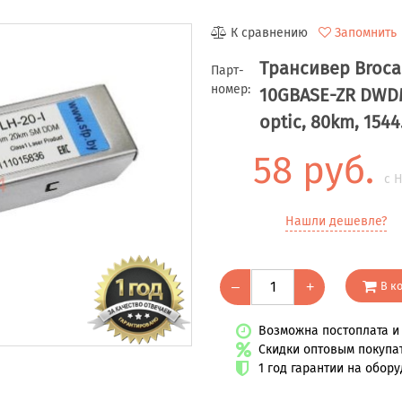
К сравнению
Запомнить
Трансивер Broc
Парт-
номер:
10GBASE-ZR DWD
optic, 80km, 1544
58 руб.
с 
Нашли дешевле?
В к
–
+
Возможна постоплата и 
Скидки оптовым покупа
1 год гарантии на обор