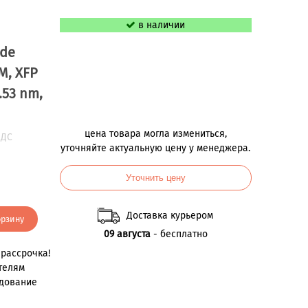
в наличии
ade
M, XFP
.53 nm,
цена товара могла измениться,
НДС
уточняйте актуальную цену у менеджера.
Уточнить цену
Доставка курьером
орзину
09 августа
- бесплатно
рассрочка!
телям
удование