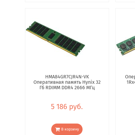
HMA84GR7CJR4N-VK
Опе
Оперативная память Hynix 32
1Rx
Гб RDIMM DDR4 2666 МГц
5 186 руб.
В корзину