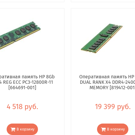
ративная память HP 8Gb
Оперативная память HP
4 REG ECC PC3-12800R-11
DUAL RANK X4 DDR4-240
[664691-001]
MEMORY [819412-001
4 518 руб.
19 399 руб.
В корзину
В корзину