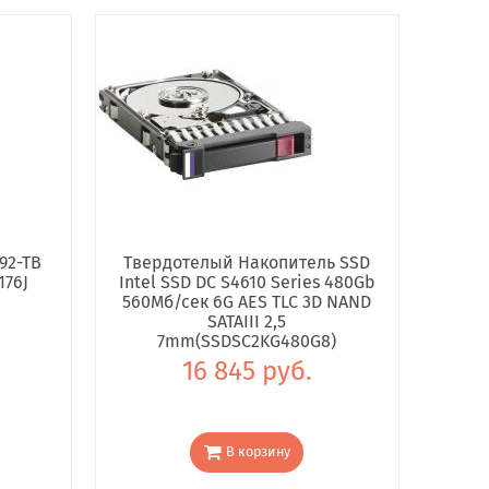
92-TB
Твердотелый Накопитель SSD
176J
Intel SSD DC S4610 Series 480Gb
560Мб/сек 6G AES TLC 3D NAND
SATAIII 2,5
7mm(SSDSC2KG480G8)
16 845 руб.
В корзину