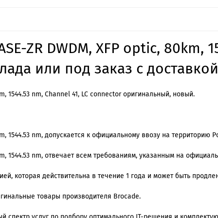
E-ZR DWDM, XFP optic, 80km, 15
лада или под заказ с доставкой
, 1544.53 nm, Channel 41, LC connector оригинальный, новый.
m, 1544.53 nm, допускается к официальному ввозу на территорию Р
km, 1544.53 nm, отвечает всем требованиям, указанным на официал
й, которая действительна в течение 1 года и может быть продлена
ригинальные товары производителя Brocade.
й спектр услуг по подбору оптимального IT-решения и комплекту