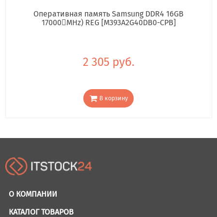
Оперативная память Samsung DDR4 16GB
17000񢋕MHz) REG [M393A2G40DB0-CPB]
2 305 руб.
В корзину
О КОМПАНИИ
КАТАЛОГ ТОВАРОВ