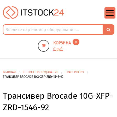
https://m9.by/elektronika/kompuytery/komplektuysie-dly-pk/
https://m9.by/elektronika/kompuytery/komplektuysie-dly-pk/
комплектующие для пк цены
Комплектующие для компьютера
0
КОРЗИНА
0 руб.
ГЛАВНАЯ
СЕТЕВОЕ ОБОРУДОВАНИЕ
ТРАНСИВЕРЫ
ТРАНСИВЕР BROCADE 10G-XFP-ZRD-1546-92
Трансивер Brocade 10G-XFP-
ZRD-1546-92