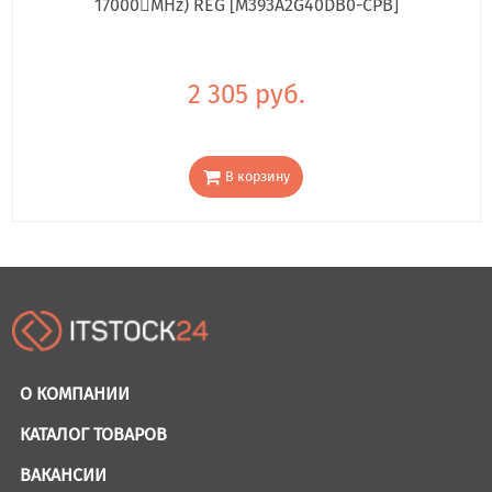
17000񢋕MHz) REG [M393A2G40DB0-CPB]
2 305 руб.
В корзину
О КОМПАНИИ
КАТАЛОГ ТОВАРОВ
ВАКАНСИИ