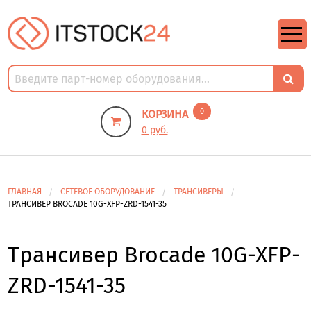
https://m9.by/elektronika/kompuytery/komplektuysie-dly-pk/
https://m9.by/elektronika/kompuytery/komplektuysie-dly-pk/
комплектующие для пк цены
Комплектующие для компьютера
0
КОРЗИНА
0 руб.
ГЛАВНАЯ
СЕТЕВОЕ ОБОРУДОВАНИЕ
ТРАНСИВЕРЫ
ТРАНСИВЕР BROCADE 10G-XFP-ZRD-1541-35
Трансивер Brocade 10G-XFP-
ZRD-1541-35