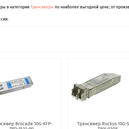
ары в категории
Трансиверы
по наиболее выгодной цене, от произв
сии.
сивер Brocade 10G-XFP-
Трансивер Ruckus 10G-S
ZRD-1531-90
TWX-0308