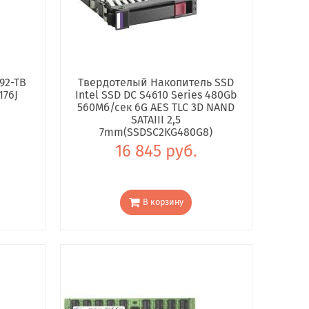
92-TB
Твердотелый Накопитель SSD
176J
Intel SSD DC S4610 Series 480Gb
560Мб/сек 6G AES TLC 3D NAND
SATAIII 2,5
7mm(SSDSC2KG480G8)
16 845 руб.
В корзину