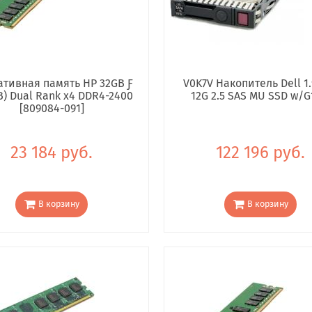
тивная память HP 32GB Ƒ
V0K7V Накопитель Dell 1.
B) Dual Rank x4 DDR4-2400
12G 2.5 SAS MU SSD w/G
[809084-091]
23 184 руб.
122 196 руб.
В корзину
В корзину