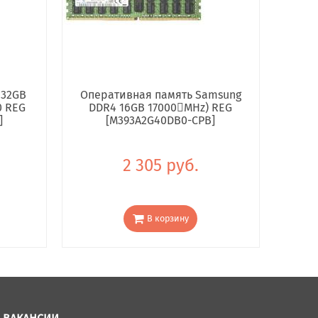
 32GB
Оперативная память Samsung
0 REG
DDR4 16GB 17000񢋕MHz) REG
]
[M393A2G40DB0-CPB]
2 305 руб.
В корзину