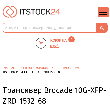
https://m9.by/elektronika/kompuytery/komplektuysie-dly-pk/
https://m9.by/elektronika/kompuytery/komplektuysie-dly-pk/
комплектующие для пк цены
Комплектующие для компьютера
0
КОРЗИНА
0 руб.
ГЛАВНАЯ
СЕТЕВОЕ ОБОРУДОВАНИЕ
ТРАНСИВЕРЫ
ТРАНСИВЕР BROCADE 10G-XFP-ZRD-1532-68
Трансивер Brocade 10G-XFP-
ZRD-1532-68