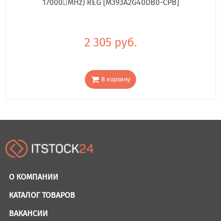
17000񢋕MHz) REG [M393A2G40DB0-CPB]
2 305 руб.
В корзину
О КОМПАНИИ
КАТАЛОГ ТОВАРОВ
ВАКАНСИИ