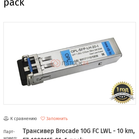
pack
К сравнению
Запомнить
Трансивер Brocade 10G FC LWL - 10 km,
Парт-
номер: