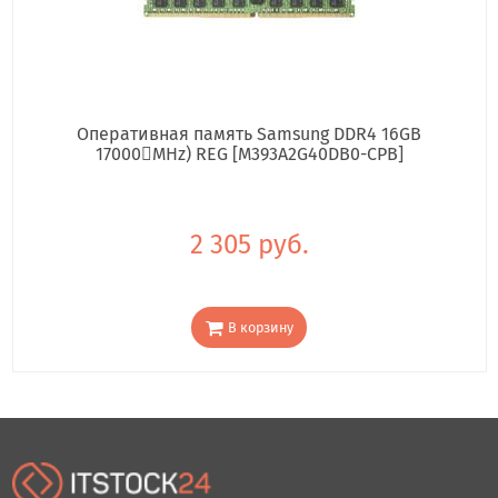
Оперативная память Samsung DDR4 16GB
17000񢋕MHz) REG [M393A2G40DB0-CPB]
2 305 руб.
В корзину