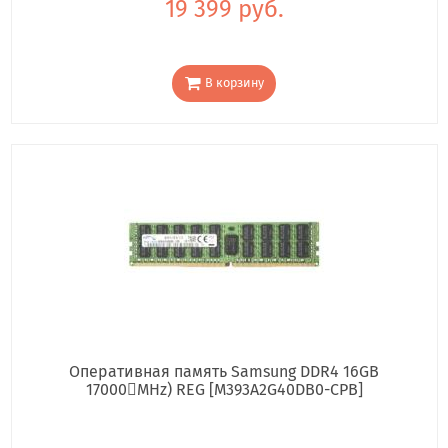
19 399 руб.
В корзину
Оперативная память Samsung DDR4 16GB
17000񢋕MHz) REG [M393A2G40DB0-CPB]