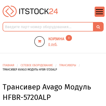
https://m9.by/elektronika/kompuytery/komplektuysie-dly-pk/
https://m9.by/elektronika/kompuytery/komplektuysie-dly-pk/
комплектующие для пк цены
Комплектующие для компьютера
0
КОРЗИНА
0 руб.
ГЛАВНАЯ
СЕТЕВОЕ ОБОРУДОВАНИЕ
ТРАНСИВЕРЫ
ТРАНСИВЕР AVAGO МОДУЛЬ HFBR-5720ALP
Трансивер Avago Модуль
HFBR-5720ALP