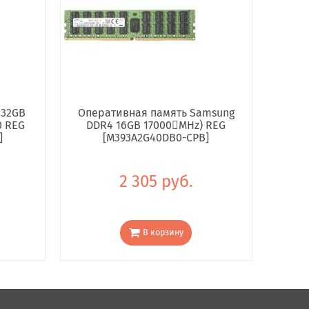
 32GB
Оперативная память Samsung
0 REG
DDR4 16GB 17000񢋕MHz) REG
]
[M393A2G40DB0-CPB]
2 305 руб.
В корзину