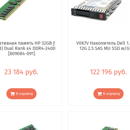
тивная память HP 32GB Ƒ
V0K7V Накопитель Dell 1.
B) Dual Rank x4 DDR4-2400
12G 2.5 SAS MU SSD w/G
[809084-091]
23 184 руб.
122 196 руб.
В корзину
В корзину