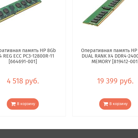
ративная память HP 8Gb
Оперативная память HP
4 REG ECC PC3-12800R-11
DUAL RANK X4 DDR4-240
[664691-001]
MEMORY [819412-001
4 518 руб.
19 399 руб.
В корзину
В корзину