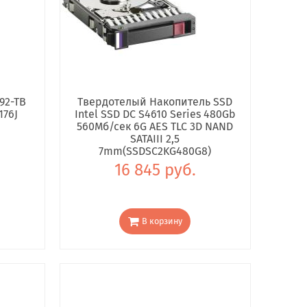
92-TB
Твердотелый Накопитель SSD
176J
Intel SSD DC S4610 Series 480Gb
560Мб/сек 6G AES TLC 3D NAND
SATAIII 2,5
7mm(SSDSC2KG480G8)
16 845 руб.
В корзину