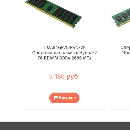
HMA84GR7CJR4N-VK
Опе
Оперативная память Hynix 32
1Rx
Гб RDIMM DDR4 2666 МГц
5 186 руб.
В корзину