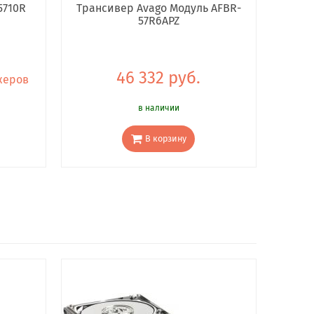
5710R
Трансивер Avago Модуль AFBR-
57R6APZ
46 332 руб.
жеров
в наличии
В корзину