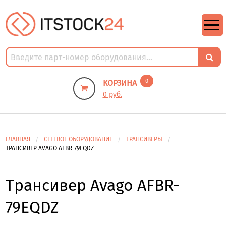
https://m9.by/elektronika/kompuytery/komplektuysie-dly-pk/
https://m9.by/elektronika/kompuytery/komplektuysie-dly-pk/
комплектующие для пк цены
Комплектующие для компьютера
0
КОРЗИНА
0 руб.
ГЛАВНАЯ
СЕТЕВОЕ ОБОРУДОВАНИЕ
ТРАНСИВЕРЫ
ТРАНСИВЕР AVAGO AFBR-79EQDZ
Трансивер Avago AFBR-
79EQDZ