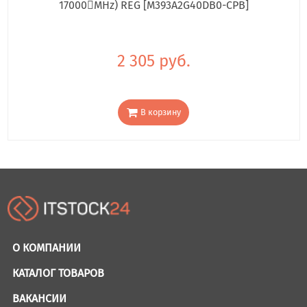
17000񢋕MHz) REG [M393A2G40DB0-CPB]
2 305 руб.
В корзину
О КОМПАНИИ
КАТАЛОГ ТОВАРОВ
ВАКАНСИИ