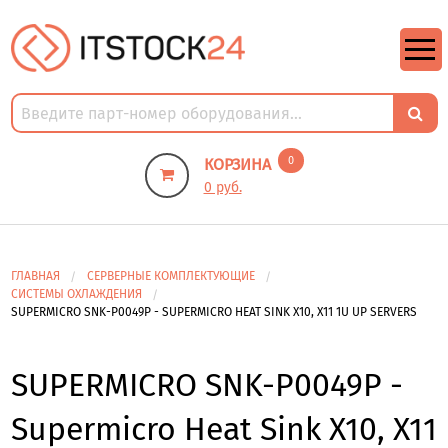
https://m9.by/elektronika/kompuytery/komplektuysie-dly-pk/
https://m9.by/elektronika/kompuytery/komplektuysie-dly-pk/
комплектующие для пк цены
Комплектующие для компьютера
0
КОРЗИНА
0 руб.
ГЛАВНАЯ
СЕРВЕРНЫЕ КОМПЛЕКТУЮЩИЕ
СИСТЕМЫ ОХЛАЖДЕНИЯ
SUPERMICRO SNK-P0049P - SUPERMICRO HEAT SINK X10, X11 1U UP SERVERS
SUPERMICRO SNK-P0049P -
Supermicro Heat Sink X10, X11