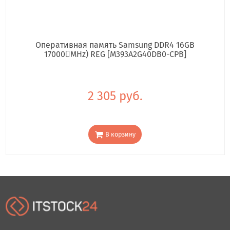
Оперативная память Samsung DDR4 16GB
17000񢋕MHz) REG [M393A2G40DB0-CPB]
2 305 руб.
В корзину