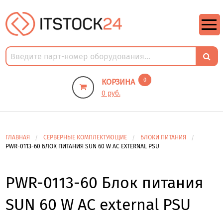
https://m9.by/elektronika/kompuytery/komplektuysie-dly-pk/
https://m9.by/elektronika/kompuytery/komplektuysie-dly-pk/
комплектующие для пк цены
Комплектующие для компьютера
0
КОРЗИНА
0 руб.
ГЛАВНАЯ
СЕРВЕРНЫЕ КОМПЛЕКТУЮЩИЕ
БЛОКИ ПИТАНИЯ
PWR-0113-60 БЛОК ПИТАНИЯ SUN 60 W AC EXTERNAL PSU
PWR-0113-60 Блок питания
SUN 60 W AC external PSU