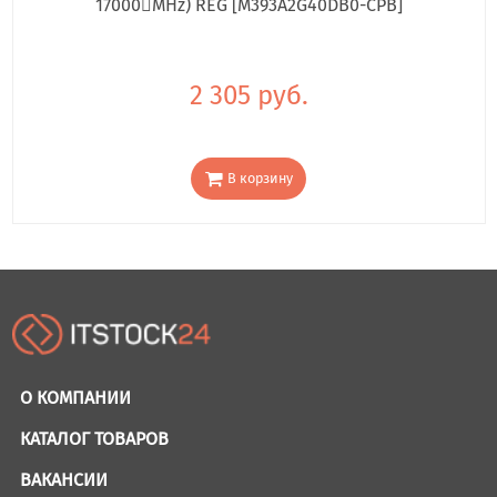
17000񢋕MHz) REG [M393A2G40DB0-CPB]
2 305 руб.
В корзину
О КОМПАНИИ
КАТАЛОГ ТОВАРОВ
ВАКАНСИИ