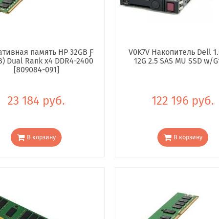
тивная память HP 32GB Ƒ
V0K7V Накопитель Dell 1.
B) Dual Rank x4 DDR4-2400
12G 2.5 SAS MU SSD w/G
[809084-091]
23 184 руб.
122 196 руб.
В корзину
В корзину