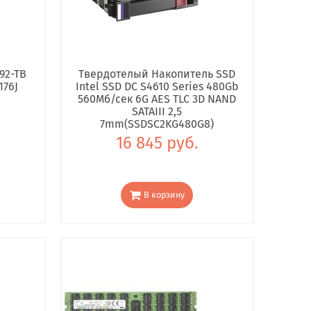
92-TB
Твердотелый Накопитель SSD
176J
Intel SSD DC S4610 Series 480Gb
560Мб/сек 6G AES TLC 3D NAND
SATAIII 2,5
7mm(SSDSC2KG480G8)
16 845 руб.
В корзину