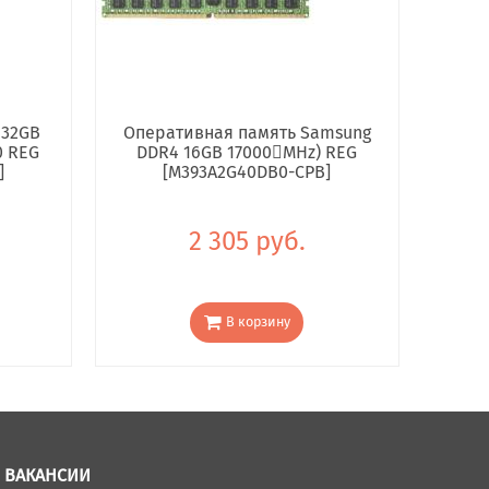
 32GB
Оперативная память Samsung
0 REG
DDR4 16GB 17000񢋕MHz) REG
]
[M393A2G40DB0-CPB]
2 305 руб.
В корзину
ВАКАНСИИ