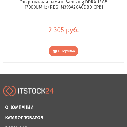
Оперативная память Samsung DDR4 16GB
17000񢋕MHz) REG [M393A2G40DB0-CPB]
2 305 руб.
В корзину
О КОМПАНИИ
КАТАЛОГ ТОВАРОВ