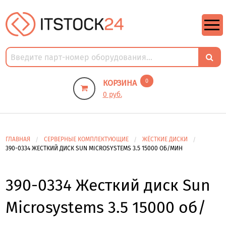
https://m9.by/elektronika/kompuytery/komplektuysie-dly-pk/
https://m9.by/elektronika/kompuytery/komplektuysie-dly-pk/
комплектующие для пк цены
Комплектующие для компьютера
0
КОРЗИНА
0 руб.
ГЛАВНАЯ
СЕРВЕРНЫЕ КОМПЛЕКТУЮЩИЕ
ЖЁСТКИЕ ДИСКИ
390-0334 ЖЕСТКИЙ ДИСК SUN MICROSYSTEMS 3.5 15000 ОБ/МИН
390-0334 Жесткий диск Sun
Microsystems 3.5 15000 об/